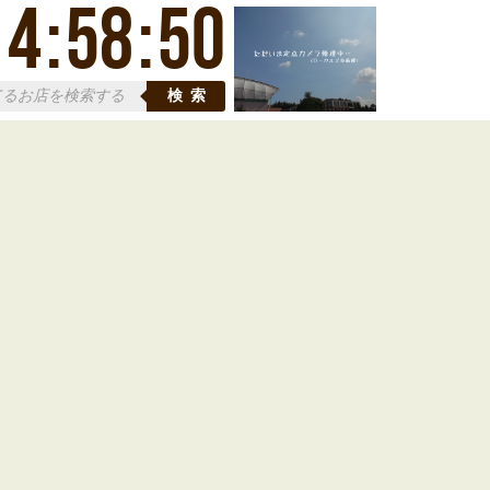
14
:
58
:
51
検索