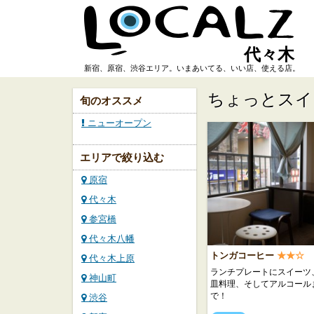
代々木
新宿、原宿、渋谷エリア。いまあいてる、いい店、使える店。
ちょっとスイ
旬のオススメ
ニューオープン
エリアで絞り込む
原宿
代々木
参宮橋
代々木八幡
トンガコーヒー
★★☆
代々木上原
ランチプレートにスイーツ
神山町
皿料理、そしてアルコール
で！
渋谷