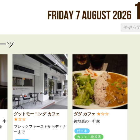
Friday
7
August
2026
ーツ
グットモーニング カフェ
ダダ カフェ
★☆☆
★☆☆
、小
路地裏の一軒家
ま
ブレックファーストからディナ
代々木
ーまで
カフェ・喫茶店