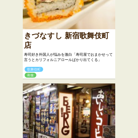
きづなすし 新宿歌舞伎町
店
寿司好き外国人が悩みを激白「寿司屋でおまかせって
言うとカリフォルニアロールばかり出てくる」
歌舞伎町
和食