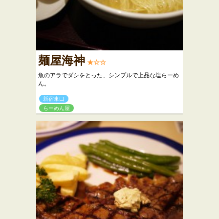
麺屋海神
★☆☆
魚のアラでダシをとった、シンプルで上品な塩らーめ
ん。
新宿東口
らーめん屋