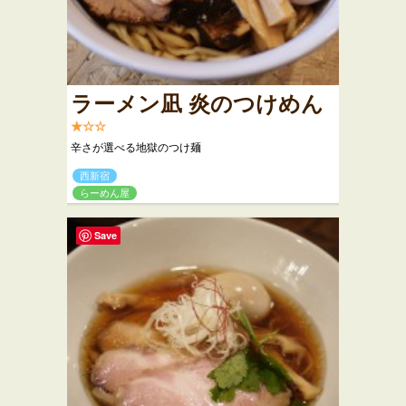
ラーメン凪 炎のつけめん
★☆☆
辛さが選べる地獄のつけ麺
西新宿
らーめん屋
Save