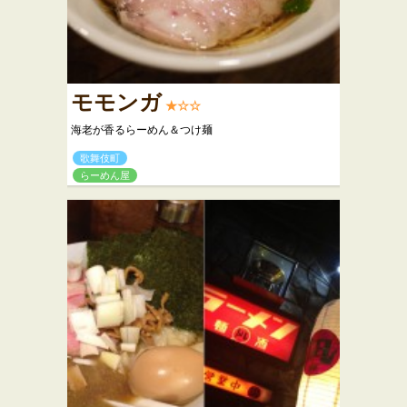
モモンガ
★☆☆
海老が香るらーめん＆つけ麺
歌舞伎町
らーめん屋