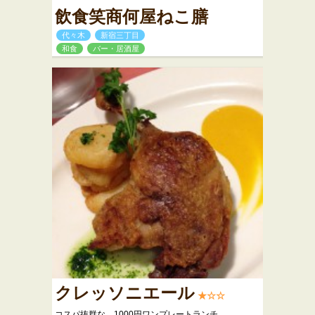
飲食笑商何屋ねこ膳
代々木
新宿三丁目
和食
バー・居酒屋
クレッソニエール
★☆☆
コスパ抜群な、1000円ワンプレートランチ