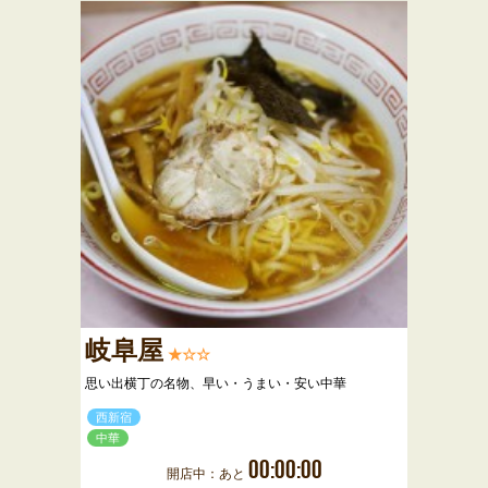
岐阜屋
★☆☆
思い出横丁の名物、早い・うまい・安い中華
西新宿
中華
00:00:00
開店中：あと