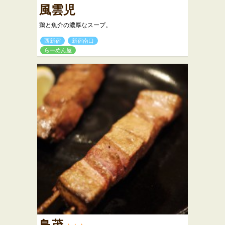
風雲児
鶏と魚介の濃厚なスープ。
西新宿
新宿南口
らーめん屋