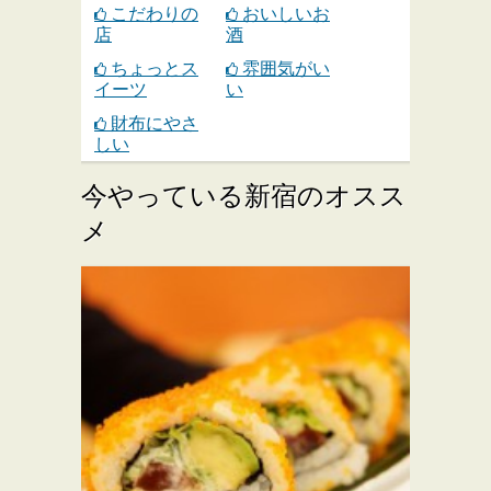
こだわりの
おいしいお
店
酒
ちょっとス
雰囲気がい
イーツ
い
財布にやさ
しい
今やっている新宿のオスス
メ