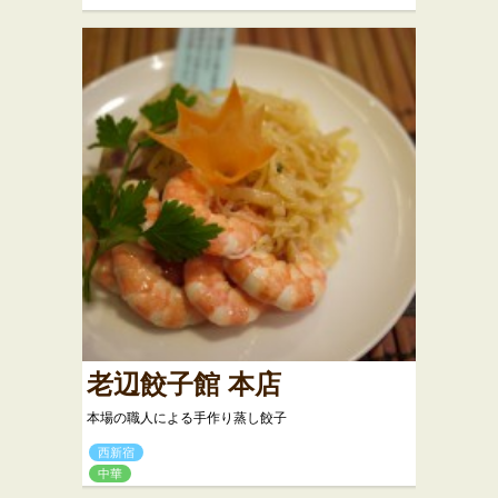
老辺餃子館 本店
本場の職人による手作り蒸し餃子
西新宿
中華