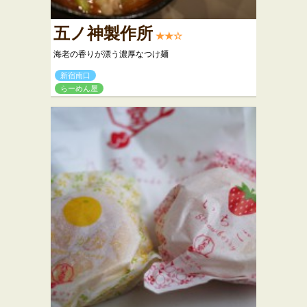
五ノ神製作所
★★☆
海老の香りが漂う濃厚なつけ麺
新宿南口
らーめん屋