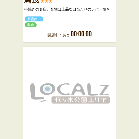
鳥茂
★★★
串焼きの名店。名物は上品な口当たりのレバー焼き
新宿南口
和食
00:00:00
開店中：あと