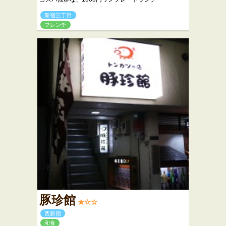
新宿三丁目
フレンチ
豚珍館
★☆☆
西新宿
和食