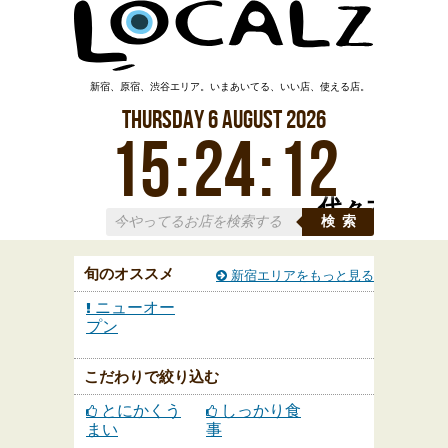
新宿、原宿、渋谷エリア。いまあいてる、いい店、使える店。
Thursday
6
August
2026
15
:
24
:
14
代々木
検索
旬のオススメ
新宿エリアをもっと見る
ニューオー
プン
こだわりで絞り込む
とにかくう
しっかり食
まい
事