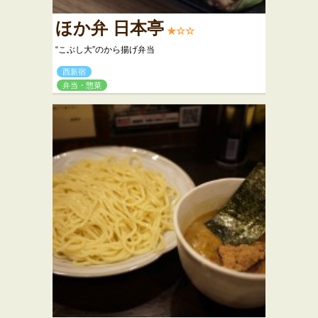
ほか弁 日本亭
★☆☆
“こぶし大”のから揚げ弁当
西新宿
弁当・惣菜