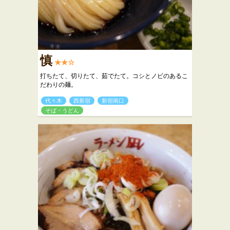
慎
★★☆
打ちたて、切りたて、茹でたて。コシとノビのあるこ
だわりの麺。
代々木
西新宿
新宿南口
そば・うどん