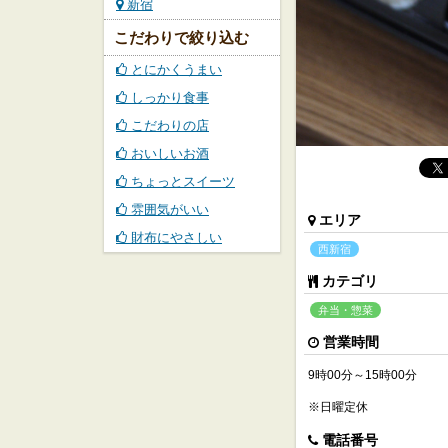
新宿
こだわりで絞り込む
とにかくうまい
しっかり食事
こだわりの店
おいしいお酒
ちょっとスイーツ
雰囲気がいい
エリア
財布にやさしい
西新宿
カテゴリ
弁当・惣菜
営業時間
9時00分～15時00分
※日曜定休
電話番号