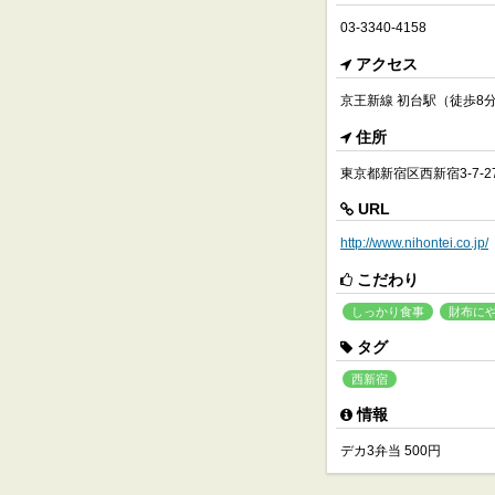
03-3340-4158
アクセス
京王新線 初台駅（徒歩8
住所
東京都新宿区西新宿3-7-2
URL
http://www.nihontei.co.jp/
こだわり
しっかり食事
財布に
タグ
西新宿
情報
デカ3弁当 500円