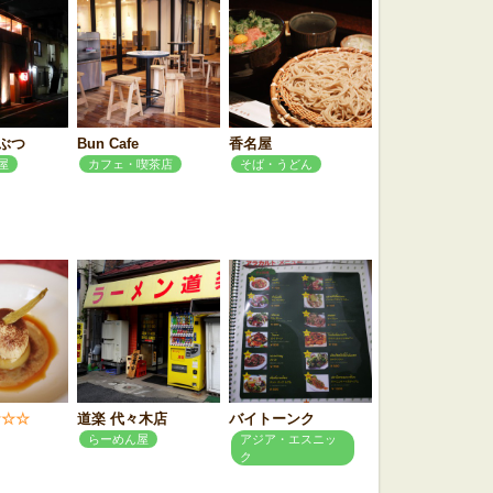
ぶつ
Bun Cafe
香名屋
屋
カフェ・喫茶店
そば・うどん
★☆☆
道楽 代々木店
バイトーンク
らーめん屋
アジア・エスニッ
ク