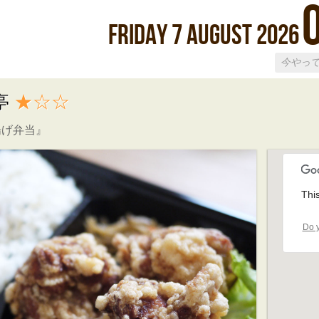
Friday
7
August
2026
亭
★☆☆
揚げ弁当』
Thi
Do y