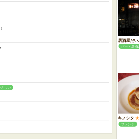
分）
居酒屋だい
バー・居酒
7
やさしい
キノシタ
フレンチ