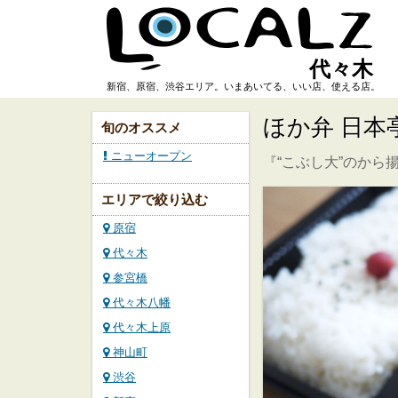
代々木
新宿、原宿、渋谷エリア。いまあいてる、いい店、使える店。
ほか弁 日本
旬のオススメ
ニューオープン
『“こぶし大”のから
エリアで絞り込む
原宿
代々木
参宮橋
代々木八幡
代々木上原
神山町
渋谷