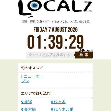
新宿、原宿、渋谷エリア。いまあいてる、いい店、使える店。
Friday
7
August
2026
01
:
39
:
29
代々木
検索
旬のオススメ
ニューオー
プン
エリアで絞り込む
原宿
代々木
参宮橋
代々木八幡