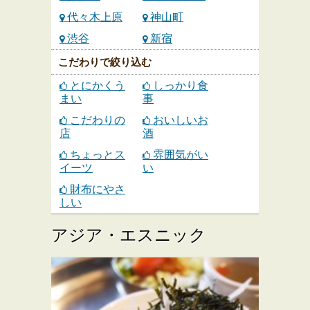
代々木上原
神山町
渋谷
新宿
こだわりで絞り込む
とにかくう
しっかり食
まい
事
こだわりの
おいしいお
店
酒
ちょっとス
雰囲気がい
イーツ
い
財布にやさ
しい
アジア・エスニック