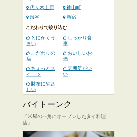
代々木上原
神山町
渋谷
新宿
こだわりで絞り込む
とにかくう
しっかり食
まい
事
こだわりの
おいしいお
店
酒
ちょっとス
雰囲気がい
イーツ
い
財布にやさ
しい
バイトーンク
『米屋の一角にオープンしたタイ料理
店』