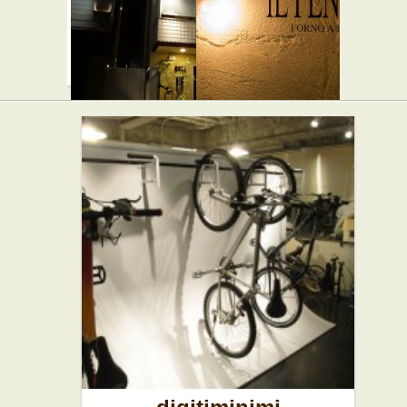
バー シャ
イル・ペ
ンクス
ンティー
★★☆
ト
バー・居酒屋
★★★
イタリアン