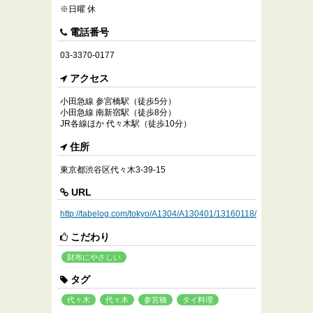
※日曜 休
電話番号
03-3370-0177
アクセス
小田急線 参宮橋駅（徒歩5分）
小田急線 南新宿駅（徒歩8分）
JR各線ほか 代々木駅（徒歩10分）
住所
東京都渋谷区代々木3-39-15
URL
http://tabelog.com/tokyo/A1304/A130401/13160118/
こだわり
財布にやさしい
タグ
代々木
代々木
参宮橋
タイ料理