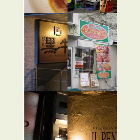
キノシタ
道楽 代々
★☆☆
木店
フレンチ
らーめん屋
黒牛
ケトル
★☆☆
★☆☆
焼き肉
カフェ・喫茶店
パン屋