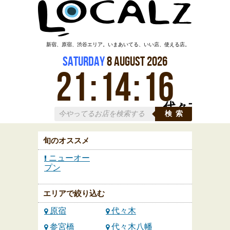
新宿、原宿、渋谷エリア。いまあいてる、いい店、使える店。
Saturday
8
August
2026
21
:
14
:
16
代々木
検索
旬のオススメ
ニューオー
プン
エリアで絞り込む
原宿
代々木
参宮橋
代々木八幡