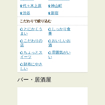
代々木上原
神山町
渋谷
新宿
こだわりで絞り込む
とにかくう
しっかり食
まい
事
こだわりの
おいしいお
店
酒
ちょっとス
雰囲気がい
イーツ
い
財布にやさ
しい
バー・居酒屋