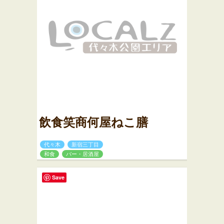
飲食笑商何屋ねこ膳
代々木
新宿三丁目
和食
バー・居酒屋
Save