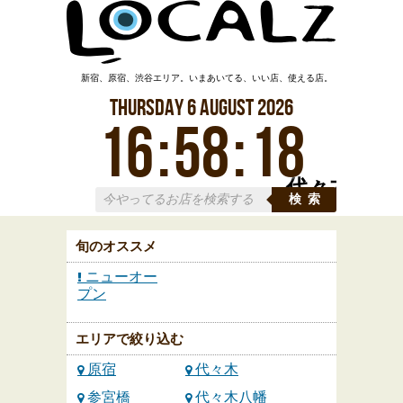
新宿、原宿、渋谷エリア。いまあいてる、いい店、使える店。
Thursday
6
August
2026
16
:
58
:
18
代々木
検索
旬のオススメ
ニューオー
プン
エリアで絞り込む
原宿
代々木
参宮橋
代々木八幡