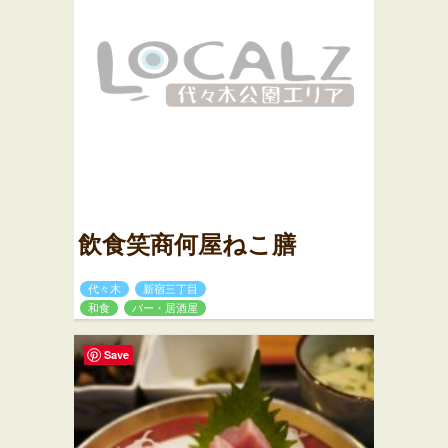
飲食笑商何屋ねこ膳
代々木
新宿三丁目
和食
バー・居酒屋
Save