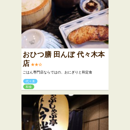
おひつ膳 田んぼ 代々木本
店
★★☆
ごはん専門店ならではの、おにぎりと和定食
代々木
和食