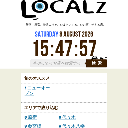
新宿、原宿、渋谷エリア。いまあいてる、いい店、使える店。
Saturday
8
August
2026
15
:
47
:
57
代々木
検索
旬のオススメ
ニューオー
プン
エリアで絞り込む
原宿
代々木
参宮橋
代々木八幡