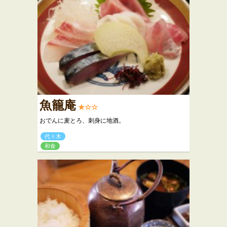
魚籠庵
★☆☆
おでんに麦とろ、刺身に地酒。
代々木
和食