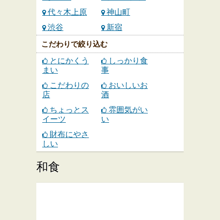
代々木上原
神山町
渋谷
新宿
こだわりで絞り込む
とにかくう
しっかり食
まい
事
こだわりの
おいしいお
店
酒
ちょっとス
雰囲気がい
イーツ
い
財布にやさ
しい
和食