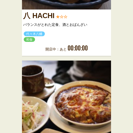
八 HACHI
★☆☆
バランスがとれた定食、酒とおばんざい
代々木八幡
和食
00:00:00
開店中：あと