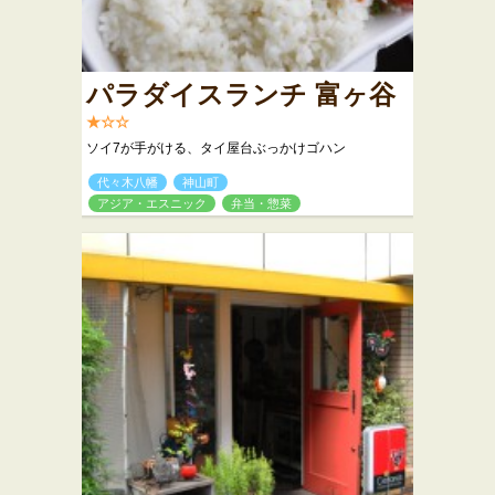
パラダイスランチ 富ヶ谷
★☆☆
ソイ7が手がける、タイ屋台ぶっかけゴハン
代々木八幡
神山町
アジア・エスニック
弁当・惣菜