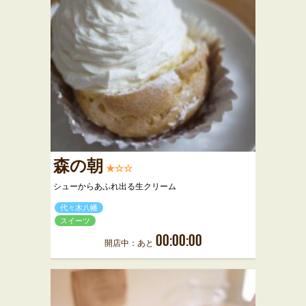
森の朝
★☆☆
シューからあふれ出る生クリーム
代々木八幡
スイーツ
00:00:00
開店中：あと