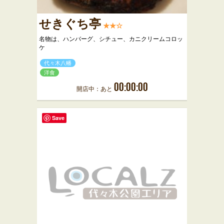
せきぐち亭
★★☆
名物は、ハンバーグ、シチュー、カニクリームコロッ
ケ
代々木八幡
洋食
00:00:00
開店中：あと
Save