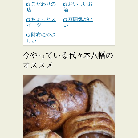
こだわりの
おいしいお
店
酒
ちょっとス
雰囲気がい
イーツ
い
財布にやさ
しい
今やっている代々木八幡の
オススメ