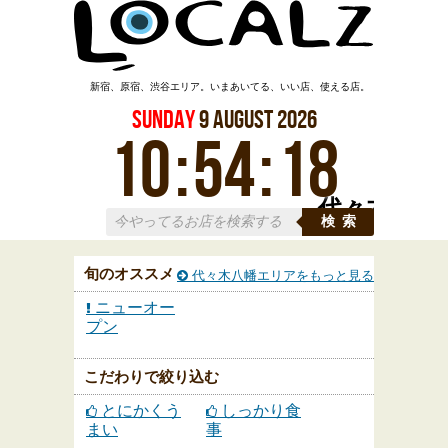
新宿、原宿、渋谷エリア。いまあいてる、いい店、使える店。
Sunday
9
August
2026
10
:
54
:
20
代々木
検索
旬のオススメ
代々木八幡エリアをもっと見る
ニューオー
プン
こだわりで絞り込む
とにかくう
しっかり食
まい
事