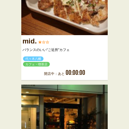
mid.
★☆☆
バランスのいい“ご近所”カフェ
代々木八幡
カフェ・喫茶店
00:00:00
開店中：あと