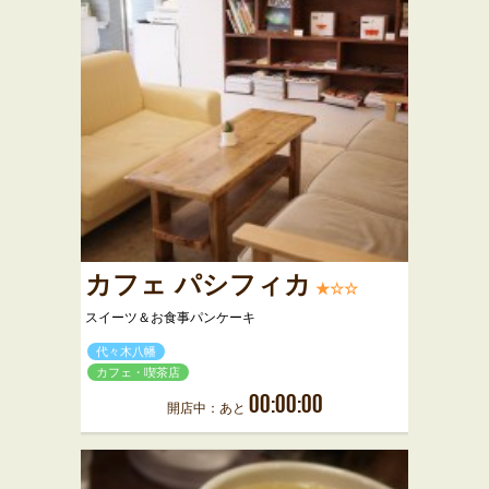
カフェ パシフィカ
★☆☆
スイーツ＆お食事パンケーキ
代々木八幡
カフェ・喫茶店
00:00:00
開店中：あと