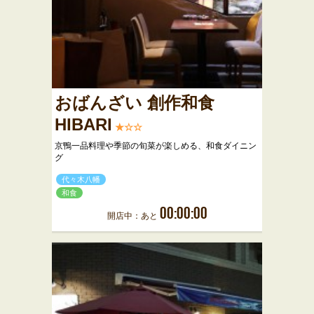
おばんざい 創作和食
HIBARI
★☆☆
京鴨一品料理や季節の旬菜が楽しめる、和食ダイニン
グ
代々木八幡
和食
00:00:00
開店中：あと