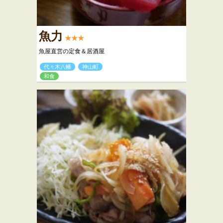
魚力
★★★
魚屋直営の定食＆居酒屋
代々木八幡
神山町
和食