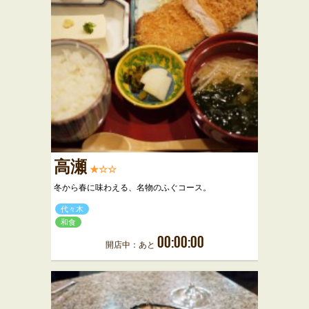
高瀬
★☆☆
冬から春に味わえる、名物のふぐコース。
代々木
和食
00:00:00
開店中：あと