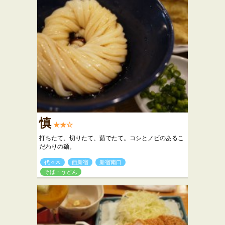
慎
★★☆
打ちたて、切りたて、茹でたて。コシとノビのあるこ
だわりの麺。
代々木
西新宿
新宿南口
そば・うどん