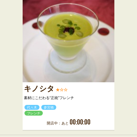
キノシタ
★☆☆
素材にこだわる“正統”フレンチ
代々木
参宮橋
フレンチ
00:00:00
開店中：あと