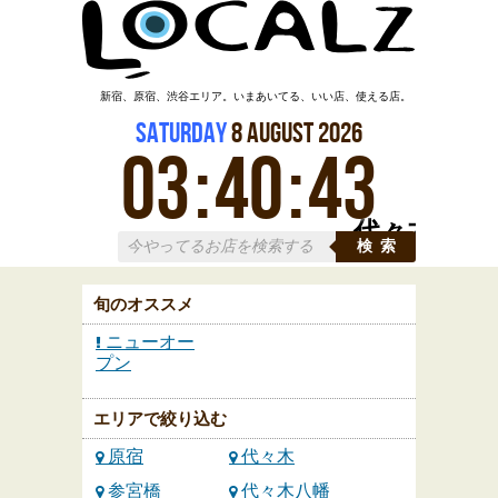
新宿、原宿、渋谷エリア。いまあいてる、いい店、使える店。
Saturday
8
August
2026
03
:
40
:
43
代々木
検索
旬のオススメ
ニューオー
プン
エリアで絞り込む
原宿
代々木
参宮橋
代々木八幡