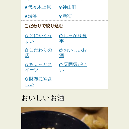
代々木上原
神山町
渋谷
新宿
こだわりで絞り込む
とにかくう
しっかり食
まい
事
こだわりの
おいしいお
店
酒
ちょっとス
雰囲気がい
イーツ
い
財布にやさ
しい
おいしいお酒