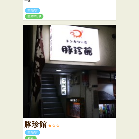
ーキ
西新宿
西洋料理
豚珍館
★☆☆
西新宿
和食