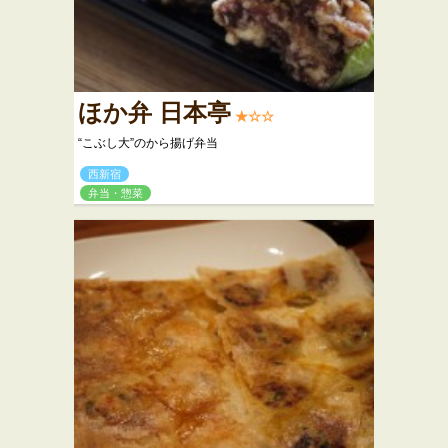
ほか弁 日本亭
★☆☆
“こぶし大”のから揚げ弁当
西新宿
弁当・惣菜