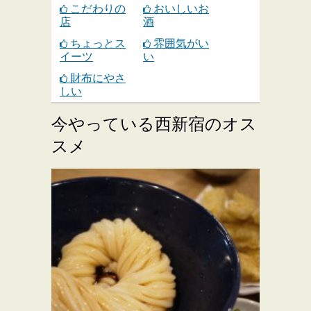
こだわりの
おいしいお
店
酒
ちょっとス
雰囲気がい
イーツ
い
財布にやさ
しい
今やっている西新宿のオス
スメ