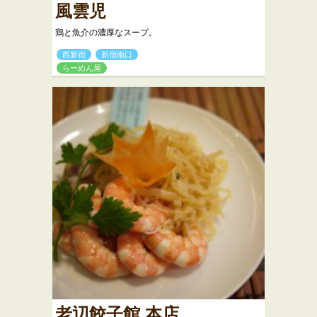
風雲児
鶏と魚介の濃厚なスープ。
西新宿
新宿南口
らーめん屋
老辺餃子館 本店