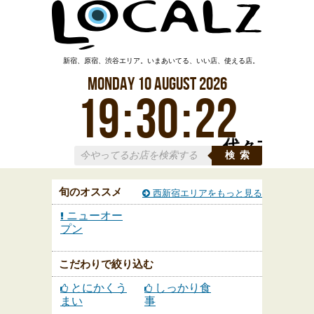
新宿、原宿、渋谷エリア。いまあいてる、いい店、使える店。
Monday
10
August
2026
19
:
30
:
23
代々木
検索
旬のオススメ
西新宿エリアをもっと見る
ニューオー
プン
こだわりで絞り込む
とにかくう
しっかり食
まい
事