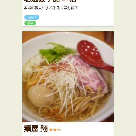
本場の職人による手作り蒸し餃子
西新宿
中華
麺屋 翔
★★☆