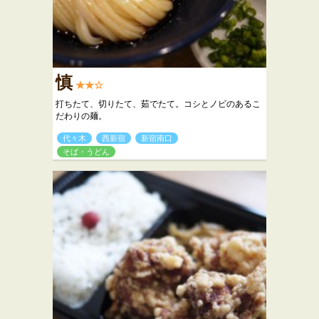
慎
★★☆
打ちたて、切りたて、茹でたて。コシとノビのあるこ
だわりの麺。
代々木
西新宿
新宿南口
そば・うどん