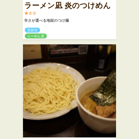
ラーメン凪 炎のつけめん
★☆☆
辛さが選べる地獄のつけ麺
西新宿
らーめん屋