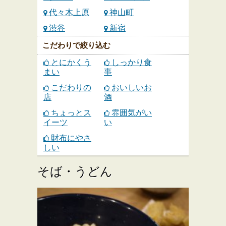
代々木上原
神山町
渋谷
新宿
こだわりで絞り込む
とにかくう
しっかり食
まい
事
こだわりの
おいしいお
店
酒
ちょっとス
雰囲気がい
イーツ
い
財布にやさ
しい
そば・うどん