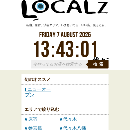
新宿、原宿、渋谷エリア。いまあいてる、いい店、使える店。
Friday
7
August
2026
13
:
43
:
02
代々木
検索
旬のオススメ
ニューオー
プン
エリアで絞り込む
原宿
代々木
参宮橋
代々木八幡