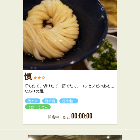
慎
★★☆
打ちたて、切りたて、茹でたて。コシとノビのあるこ
だわりの麺。
代々木
西新宿
新宿南口
そば・うどん
00:00:00
開店中：あと