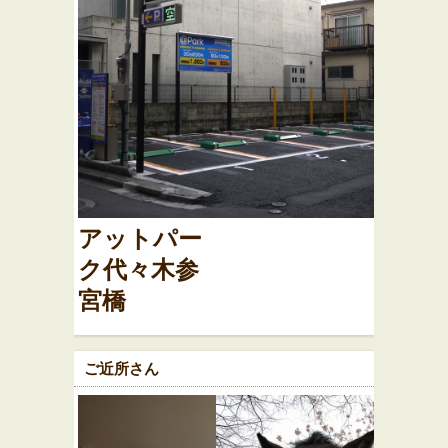
アットパー
ク代々木参
宮橋
ご近所さん