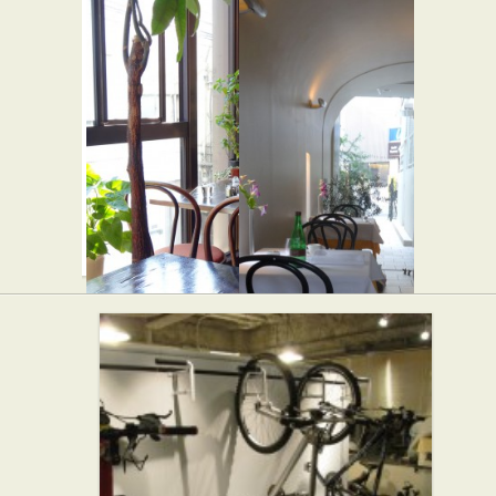
RAJA
ミトラタ
★☆☆
カセ
カレー屋
★☆☆
和食
クレビィ
イル ヴィ
ス
スキオ
★☆☆
★★☆
カフェ・喫茶店
イタリアン