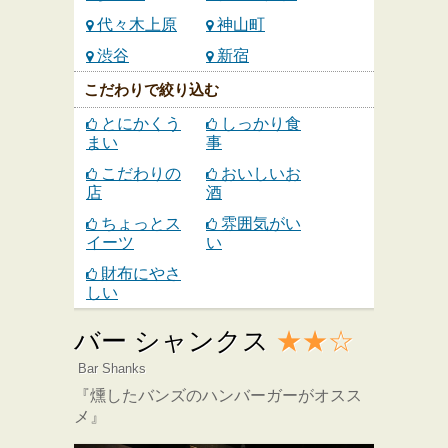
代々木上原
神山町
渋谷
新宿
こだわりで絞り込む
とにかくう
しっかり食
まい
事
こだわりの
おいしいお
店
酒
ちょっとス
雰囲気がい
イーツ
い
財布にやさ
しい
バー シャンクス
★★☆
Bar Shanks
『燻したバンズのハンバーガーがオスス
メ』