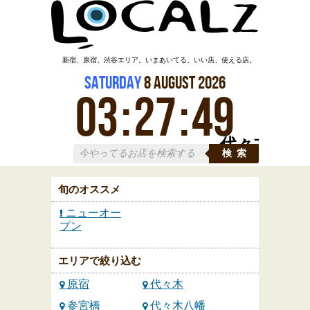
新宿、原宿、渋谷エリア。いまあいてる、いい店、使える店。
Saturday
8
August
2026
03
:
27
:
49
代々木
検索
旬のオススメ
ニューオー
プン
エリアで絞り込む
原宿
代々木
参宮橋
代々木八幡