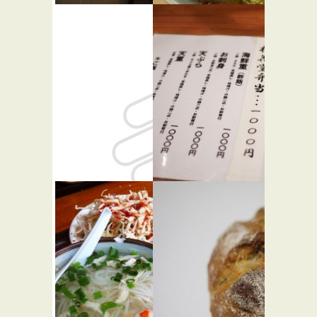
トンガコ
らすた
★☆☆
ーヒー
らーめん屋
★★☆
カフェ・喫茶店
バー・居酒屋
文明軒
魚籠庵
★☆☆
★☆☆
パン屋
和食