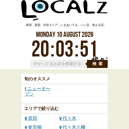
新宿、原宿、渋谷エリア。いまあいてる、いい店、使える店。
Monday
10
August
2026
20
:
03
:
51
代々木
検索
旬のオススメ
ニューオー
プン
エリアで絞り込む
原宿
代々木
参宮橋
代々木八幡