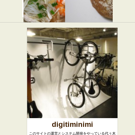
カンボジ
プルクル
★☆☆
ア料理 ア
パン屋
ンコール
ワット
★☆☆
アジア・エスニッ
ク
digitiminimi
このサイトの運営とシステム開発をやっている代々木