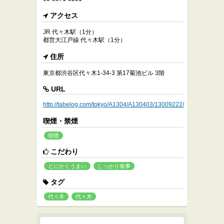
アクセス
JR 代々木駅（1分）
都営大江戸線 代々木駅（1分）
住所
東京都渋谷区代々木1-34-3 第17菊池ビル 3階
URL
http://tabelog.com/tokyo/A1304/A130403/13009222/
喫煙・禁煙
喫煙
こだわり
とにかくうまい
しっかり食事
タグ
代々木
代々木