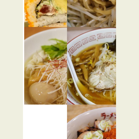
きづなす
野郎ラーメ
し 新宿歌
ン 西武新
舞伎町店
宿駅前店
和食
らーめん屋
麺屋 翔
岐阜屋
★★☆
★☆☆
らーめん屋
中華