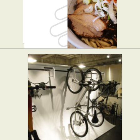
新宿グラ
ラーメン
ンベルホ
凪 炎のつ
テル
けめん
★☆☆
らーめん屋