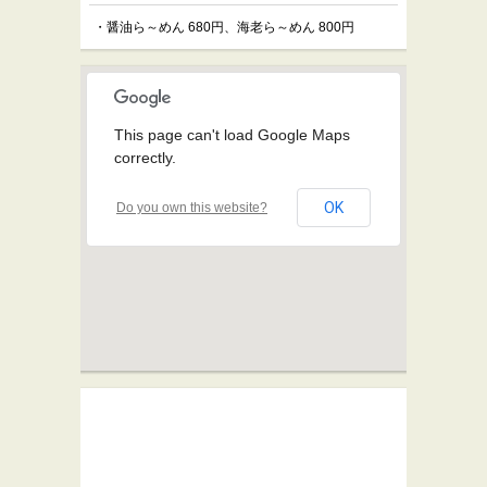
・醤油ら～めん 680円、海老ら～めん 800円
This page can't load Google Maps
correctly.
OK
Do you own this website?