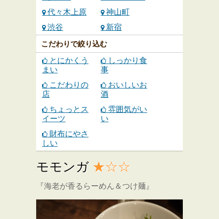
代々木上原
神山町
渋谷
新宿
こだわりで絞り込む
とにかくう
しっかり食
まい
事
こだわりの
おいしいお
店
酒
ちょっとス
雰囲気がい
イーツ
い
財布にやさ
しい
モモンガ
★☆☆
『海老が香るらーめん＆つけ麺』