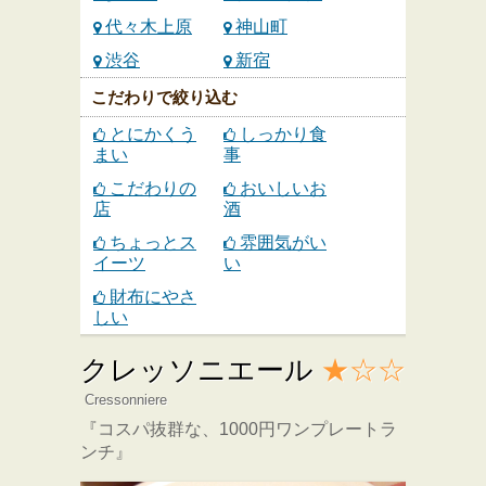
代々木上原
神山町
渋谷
新宿
こだわりで絞り込む
とにかくう
しっかり食
まい
事
こだわりの
おいしいお
店
酒
ちょっとス
雰囲気がい
イーツ
い
財布にやさ
しい
クレッソニエール
★☆☆
Cressonniere
『コスパ抜群な、1000円ワンプレートラ
ンチ』