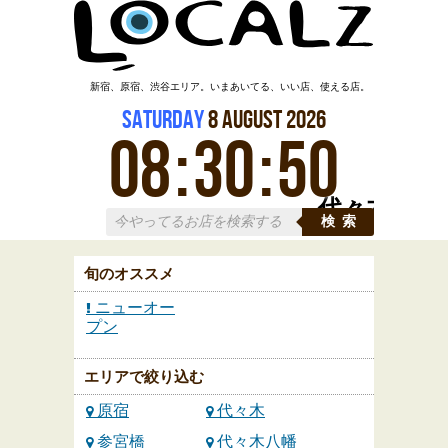
新宿、原宿、渋谷エリア。いまあいてる、いい店、使える店。
Saturday
8
August
2026
08
:
30
:
50
代々木
検索
旬のオススメ
ニューオー
プン
エリアで絞り込む
原宿
代々木
参宮橋
代々木八幡