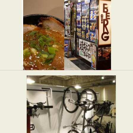
ラーメン
麺屋海神
★☆☆
凪 新宿煮
らーめん屋
干 新宿ゴ
ールデン
街店
★★☆
らーめん屋
五ノ神製作
ビア＆カ
所
フェ
★★☆
BERG
らーめん屋
★☆☆
カフェ・喫茶店
バー・居酒屋