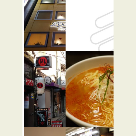
ロクシタ
飲食笑商何
ンカフェ
屋ねこ膳
新宿店 カ
和食
バー・居酒屋
フェ・
ド・オリ
ビエ
カフェ・喫茶店