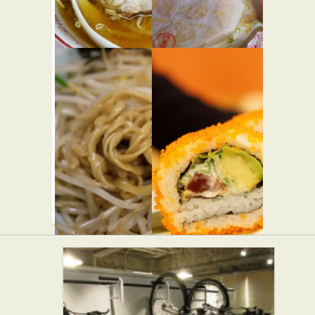
ド・オリ
ビエ
カフェ・喫茶店
岐阜屋
八天堂ジャ
★☆☆
ム
中華
LUMINE新
宿店
パン屋
スイーツ
野郎ラーメ
きづなす
ン 西武新
し 新宿歌