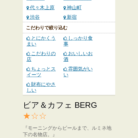
代々木上原
神山町
渋谷
新宿
こだわりで絞り込む
とにかくう
しっかり食
まい
事
こだわりの
おいしいお
店
酒
ちょっとス
雰囲気がい
イーツ
い
財布にやさ
しい
ビア＆カフェ BERG
★☆☆
『モーニングからビールまで、ルミネ地
下の名物店。』