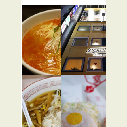
麺屋海神
ロクシタ
★☆☆
ンカフェ
らーめん屋
新宿店 カ
フェ・