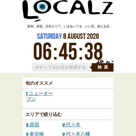
新宿、原宿、渋谷エリア。いまあいてる、いい店、使える店。
Saturday
8
August
2026
06
:
45
:
39
代々木
検索
旬のオススメ
ニューオー
プン
エリアで絞り込む
原宿
代々木
参宮橋
代々木八幡