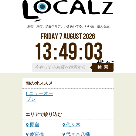
新宿、原宿、渋谷エリア。いまあいてる、いい店、使える店。
Friday
7
August
2026
13
:
49
:
04
代々木
検索
旬のオススメ
ニューオー
プン
エリアで絞り込む
原宿
代々木
参宮橋
代々木八幡