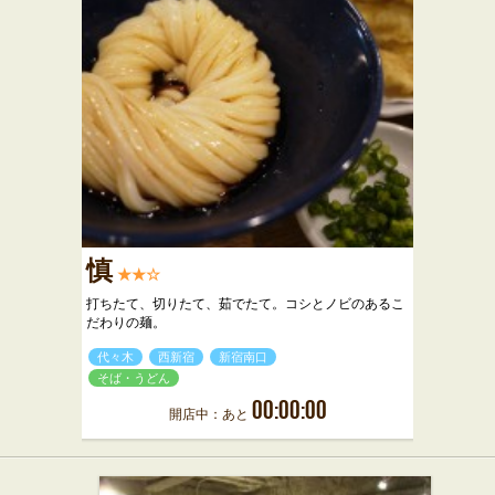
慎
★★☆
打ちたて、切りたて、茹でたて。コシとノビのあるこ
だわりの麺。
代々木
西新宿
新宿南口
そば・うどん
00:00:00
開店中：あと