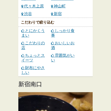
代々木上原
神山町
渋谷
新宿
こだわりで絞り込む
とにかくう
しっかり食
まい
事
こだわりの
おいしいお
店
酒
ちょっとス
雰囲気がい
イーツ
い
財布にやさ
しい
新宿南口