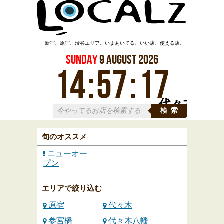
新宿、原宿、渋谷エリア。いまあいてる、いい店、使える店。
Sunday
9
August
2026
14
:
57
:
17
代々木
検索
旬のオススメ
ニューオー
プン
エリアで絞り込む
原宿
代々木
参宮橋
代々木八幡