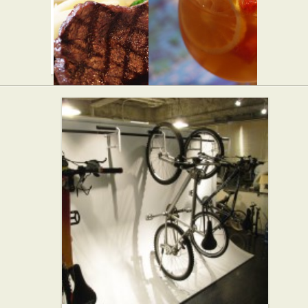
beacon
ロクシタ
★★☆
ンカフェ
西洋料理
渋谷店 テ
ラス・
ド・プロ
ヴァンス
カフェ・喫茶店