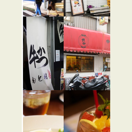
コーヒー
中華そば
ハウス ニ
すずらん
★☆☆
シヤ
★★☆
らーめん屋
カフェ・喫茶店
牛かつ も
仙台や
★☆☆
と村
中華
★★☆
和食