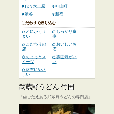
代々木上原
神山町
渋谷
新宿
こだわりで絞り込む
とにかくう
しっかり食
まい
事
こだわりの
おいしいお
店
酒
ちょっとス
雰囲気がい
イーツ
い
財布にやさ
しい
武蔵野うどん 竹国
『歯ごたえある武蔵野うどんの専門店』