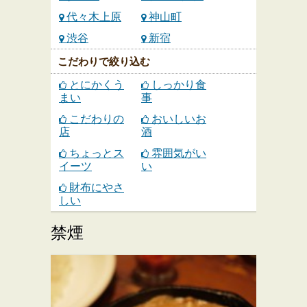
代々木上原
神山町
渋谷
新宿
こだわりで絞り込む
とにかくう
しっかり食
まい
事
こだわりの
おいしいお
店
酒
ちょっとス
雰囲気がい
イーツ
い
財布にやさ
しい
禁煙