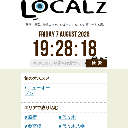
新宿、原宿、渋谷エリア。いまあいてる、いい店、使える店。
Friday
7
August
2026
19
:
28
:
20
代々木
検索
旬のオススメ
ニューオー
プン
エリアで絞り込む
原宿
代々木
参宮橋
代々木八幡