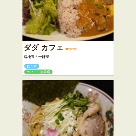
ダダ カフェ
★☆☆
路地裏の一軒家
代々木
カフェ・喫茶店