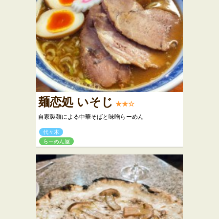
麺恋処 いそじ
★★☆
自家製麺による中華そばと味噌らーめん
代々木
らーめん屋