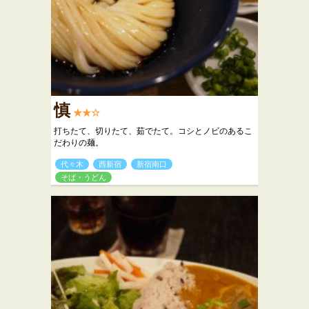
慎
★★☆
打ちたて、切りたて、茹でたて。コシとノビのあるこ
だわりの麺。
代々木
西新宿
新宿南口
そば・うどん