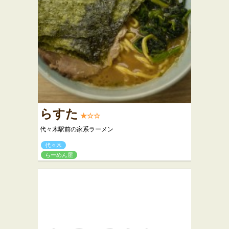
らすた
★☆☆
代々木駅前の家系ラーメン
代々木
らーめん屋